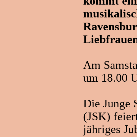
kommt ein 
musikalisc
Ravensbur
Liebfrauen
Am Samstag
um 18.00 
Die Junge 
(JSK) feier
jähriges Ju