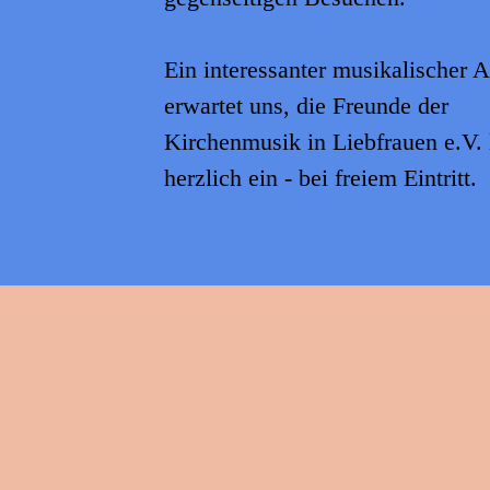
Ein interessanter musikalischer 
erwartet uns, die Freunde der
Kirchenmusik in Liebfrauen e.V.
herzlich ein - bei freiem Eintritt.