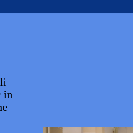
li
 in
he