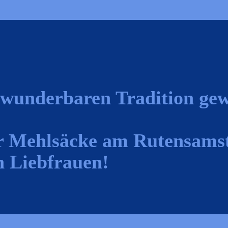
!
r wunderbaren Tradition ge
 Mehlsäcke am Rutensamst
n Liebfrauen!