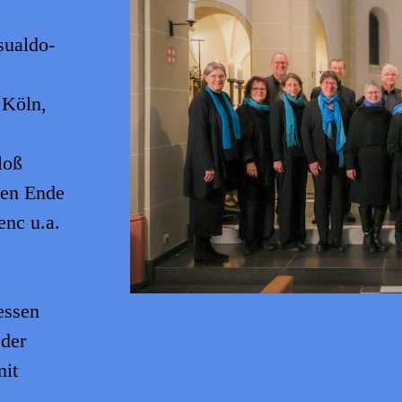
sualdo-
 Köln,
loß
sen Ende
nc u.a.
essen
 der
mit