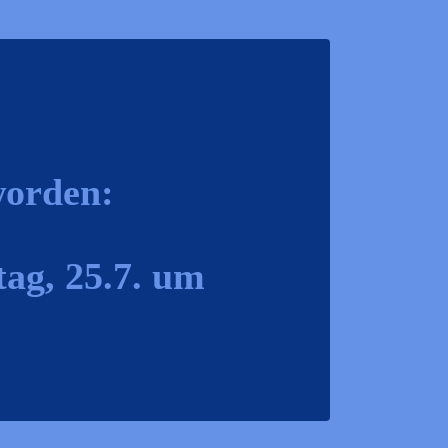
worden:
ag, 25.7. um