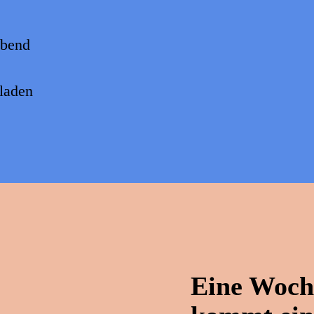
Abend
 laden
Eine Woch